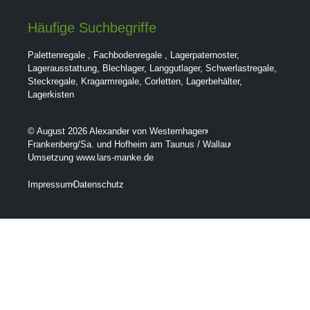
Häufige Suchbegriffe
Palettenregale
,
Fachbodenregale
,
Lagerpaternoster
,
Lagerausstattung
,
Blechlager
,
Langgutlager
,
Schwerlastregale
,
Steckregale
,
Kragarmregale
,
Corletten
,
Lagerbehälter
,
Lagerkisten
© August 2026 Alexander von Westernhagen
Frankenberg/Sa. und Hofheim am Taunus / Wallau
Umsetzung www.lars-manke.de
Impressum
Datenschutz