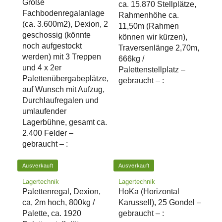
Große
ca. 15.870 Stellplätze,
Fachbodenregalanlage
Rahmenhöhe ca.
(ca. 3.600m2), Dexion, 2
11,50m (Rahmen
geschossig (könnte
können wir kürzen),
noch aufgestockt
Traversenlänge 2,70m,
werden) mit 3 Treppen
666kg /
und 4 x 2er
Palettenstellplatz –
Palettenübergabeplätze,
gebraucht – :
auf Wunsch mit Aufzug,
Durchlaufregalen und
umlaufender
Lagerbühne, gesamt ca.
2.400 Felder –
gebraucht – :
Ausverkauft
Ausverkauft
Lagertechnik
Lagertechnik
Palettenregal, Dexion,
HoKa (Horizontal
ca, 2m hoch, 800kg /
Karussell), 25 Gondel –
Palette, ca. 1920
gebraucht – :