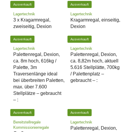
Ausverkauft
Ausverkauft
Lagertechnik
Lagertechnik
3 x Kragarmregal,
Kragarmregal, einseitig,
zweiseitig, Dexion
Dexion
Ausverkauft
Ausverkauft
Lagertechnik
Lagertechnik
Palettenregal, Dexion,
Palettenregal, Dexion,
ca. 8m hoch, 616kg /
ca. 8,82m hoch, aktuell
Palette, 3m
5.616 Stellplätte, 700kg
Traversenlänge ideal
/ Palettenplatz –
bei überbreiten Paletten,
gebraucht – :
max. über 7.600
Stellplätze – gebraucht
– :
Ausverkauft
Ausverkauft
Bereitstellregale
Lagertechnik
Kommissionierregale
Palettenregal, Dexion,