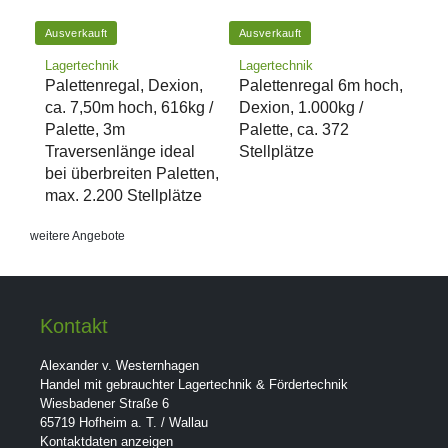
Ausverkauft
Ausverkauft
Lagertechnik
Lagertechnik
Palettenregal, Dexion,
Palettenregal 6m hoch,
ca. 7,50m hoch, 616kg /
Dexion, 1.000kg /
Palette, 3m
Palette, ca. 372
Traversenlänge ideal
Stellplätze
bei überbreiten Paletten,
max. 2.200 Stellplätze
weitere Angebote
Kontakt
Alexander v. Westernhagen
Handel mit gebrauchter Lagertechnik & Fördertechnik
Wiesbadener Straße 6
65719 Hofheim a. T. / Wallau
Kontaktdaten anzeigen