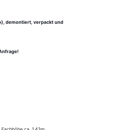
o), demontiert, verpackt und
Anfrage!
er Fachhöhe ca. 1,43m