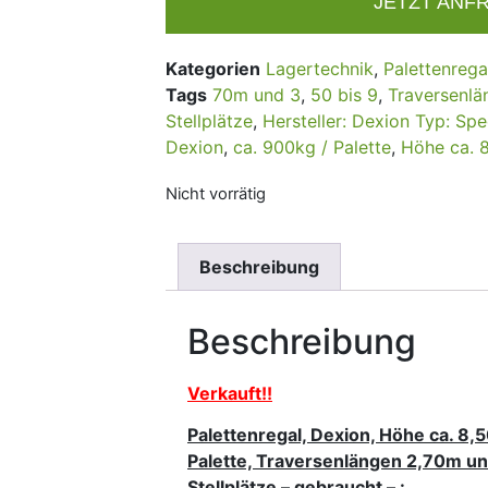
JETZT ANF
Kategorien
Lagertechnik
,
Palettenrega
Tags
70m und 3
,
50 bis 9
,
Traversenlä
Stellplätze
,
Hersteller: Dexion Typ: Sp
Dexion
,
ca. 900kg / Palette
,
Höhe ca. 
Nicht vorrätig
Beschreibung
Beschreibung
Verkauft!!
Palettenregal, Dexion, Höhe ca. 8,5
Palette, Traversenlängen 2,70m un
Stellplätze – gebraucht – :