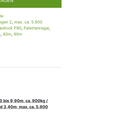
RAGEN
le
ngen 2
,
max. ca. 5.900
eedlock P90
,
Palettenregal
,
8
,
40m
,
90m
0 bis 9,90m, ca. 900kg /
d 3,40m, max. ca. 5.900