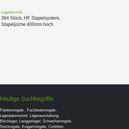
Lagertechnik
364 Stück, HF Stapelsystem,
Stapeljoche 400mm hoch
Häufige Suchbegriffe
Palettenregale
,
Fachbodenregale
,
Lagerpaternoster
,
Lagerausstattung
,
Blechlager
,
Langgutlager
,
Schwerlastregale
,
Steckregale
,
Kragarmregale
,
Corletten
,