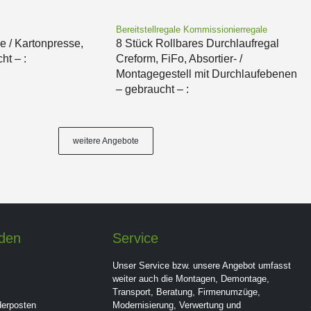
Bereitstellregale Kommissionierregale
e / Kartonpresse,
8 Stück Rollbares Durchlaufregal
ht – :
Creform, FiFo, Absortier- /
Montagegestell mit Durchlaufebenen
– gebraucht – :
weitere Angebote
nden
Service
Unser Service bzw. unsere Angebot umfasst
weiter auch die Montagen, Demontage,
Transport, Beratung, Firmenumzüge,
derposten
Modernisierung, Verwertung und