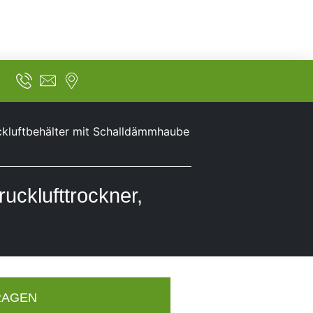
ckluftbehälter mit Schalldämmhaube
ucklufttrockner,
RAGEN