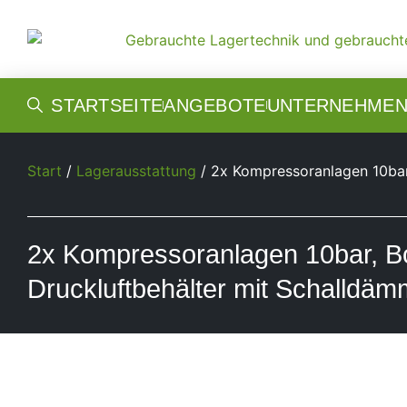
STARTSEITE
ANGEBOTE
UNTERNEHME
Start
/
Lagerausstattung
/ 2x Kompressoranlagen 10bar,
2x Kompressoranlagen 10bar, Bo
Druckluftbehälter mit Schalldä