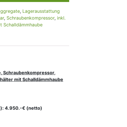
aggregate
,
Lagerausstattung
ar
,
Schraubenkompressor
,
inkl.
mit Schalldämmhaube
e, Schraubenkompressor,
behälter mit Schalldämmhaube
): 4.950.-€ (netto)