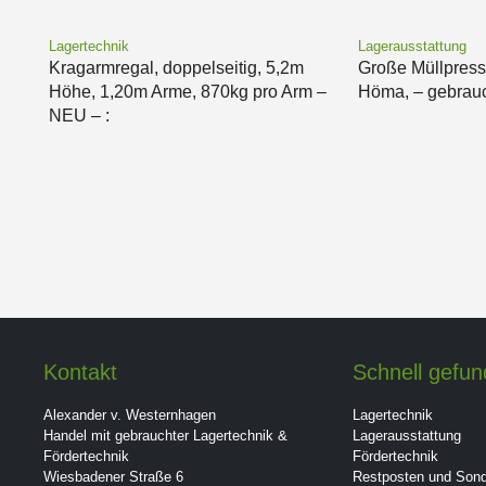
Lagertechnik
Lagerausstattung
Kragarmregal, doppelseitig, 5,2m
Große Müllpress
Höhe, 1,20m Arme, 870kg pro Arm –
Höma, – gebrauc
NEU – :
Kontakt
Schnell gefu
Alexander v. Westernhagen
Lagertechnik
Handel mit gebrauchter Lagertechnik &
Lagerausstattung
Fördertechnik
Fördertechnik
Wiesbadener Straße 6
Restposten und Son