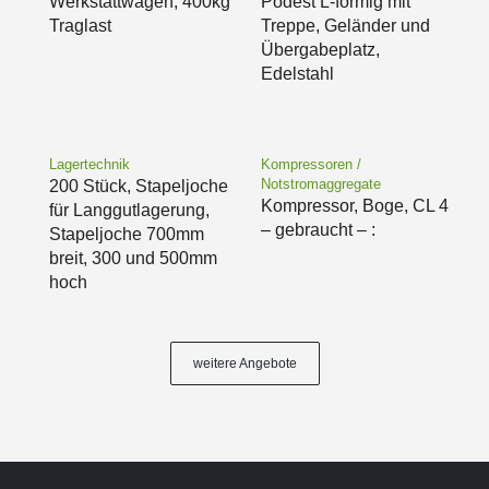
Werkstattwagen, 400kg
Podest L-förmig mit
Traglast
Treppe, Geländer und
Übergabeplatz,
Edelstahl
Lagertechnik
Kompressoren /
Notstromaggregate
200 Stück, Stapeljoche
Kompressor, Boge, CL 4
für Langgutlagerung,
– gebraucht – :
Stapeljoche 700mm
breit, 300 und 500mm
hoch
weitere Angebote