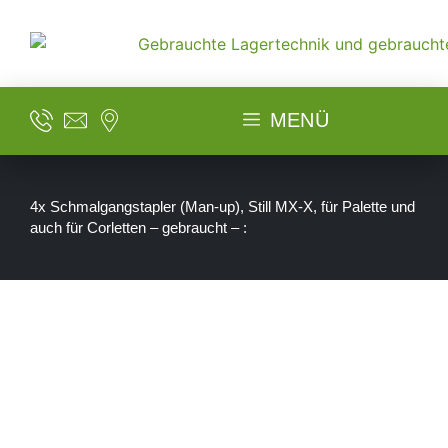
MENÜ
4x Schmalgangstapler (Man-up), Still MX-X, für Palette und
auch für Corletten – gebraucht – :